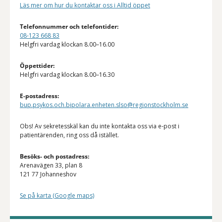
Läs mer om hur du kontaktar oss i Alltid öppet
Telefonnummer och telefontider:
08-123 668 83
Helgfri vardag klockan 8.00–16.00
Öppettider:
Helgfri vardag klockan 8.00–16.30
E-postadress:
bup.psykos.och.bipolara.enheten.slso@regionstockholm.se
Obs! Av sekretesskäl kan du inte kontakta oss via e-post i
patientärenden, ring oss då istället.
Besöks- och postadress:
Arenavägen 33, plan 8
121 77 Johanneshov
Se på karta (Google maps)