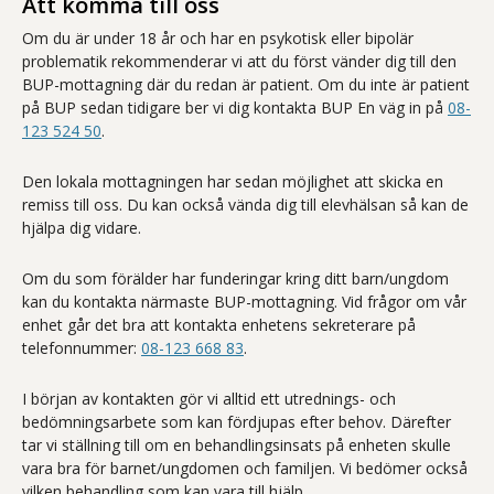
Att komma till oss
Om du är under 18 år och har en psykotisk eller bipolär
problematik rekommenderar vi att du först vänder dig till den
BUP-mottagning där du redan är patient. Om du inte är patient
på BUP sedan tidigare ber vi dig kontakta BUP En väg in på
08-
123 524 50
.
Den lokala mottagningen har sedan möjlighet att skicka en
remiss till oss. Du kan också vända dig till elevhälsan så kan de
hjälpa dig vidare.
Om du som förälder har funderingar kring ditt barn/ungdom
kan du kontakta närmaste BUP-mottagning. Vid frågor om vår
enhet går det bra att kontakta enhetens sekreterare på
telefonnummer:
08-123 668 83
.
I början av kontakten gör vi alltid ett utrednings- och
bedömningsarbete som kan fördjupas efter behov. Därefter
tar vi ställning till om en behandlingsinsats på enheten skulle
vara bra för barnet/ungdomen och familjen. Vi bedömer också
vilken behandling som kan vara till hjälp.