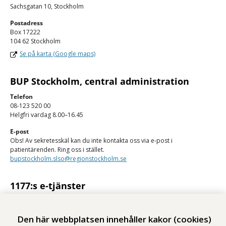
Sachsgatan 10, Stockholm
Postadress
Box 17222
104 62 Stockholm
Se på karta (Google maps)
BUP Stockholm, central administration
Telefon
08-123 520 00
Helgfri vardag 8.00–16.45
E-post
Obs! Av sekretesskäl kan du inte kontakta oss via e-post i
patientärenden. Ring oss i stället.
bupstockholm.slso@regionstockholm.se
1177:s e-tjänster
Med 1177:s e-tjänster kan du se personlig vårdinformation och kontakta
vården på ett säkert sätt.
Den här webbplatsen innehåller kakor (cookies)
Logga in på 1177