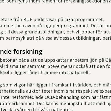
del som ryms inom ramen för forskningssektionen 
betare från BUP undervisar på läkarprogrammet,
ammet och även på logopedprogrammet. Det är posit
 till dessa grundutbildningar, och vi jobbar för att
m barnpsykiatri på vissa av dessa utbildningar, berä
ande forskning
 betonar båda att de uppskattar arbetsmiljön på Gä
vård smälter samman. Steve menar också att den f
holm ligger långt framme internationellt.
g som vi gör här ligger i framkant i världen, och må
ternationella auktoriteter inom sina respektive exp
r internetförmedlade OCD-behandling som har fått 
 uppmärksamhet. Det känns meningsfullt att med hjä
tveckla vården för våra patienter!