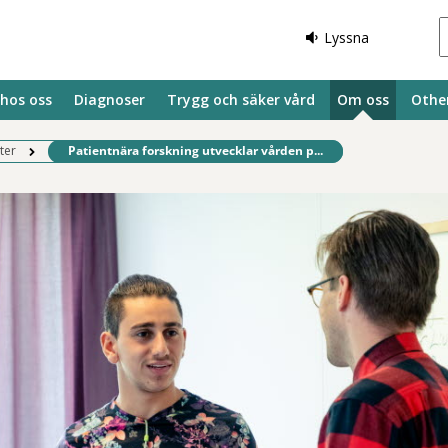
Lyssna
 hos oss
Diagnoser
Trygg och säker vård
Om oss
Othe
Befintlig sida:
ter
Patientnära forskning utvecklar vården p...