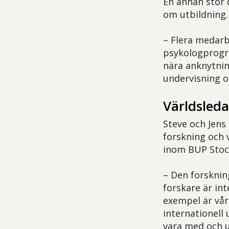
En annan stor 
om utbildning.
– Flera medar
psykologprogr
nära anknytning
undervisning o
Världsled
Steve och Jens
forskning och 
inom BUP Stock
– Den forsknin
forskare är in
exempel är vå
internationell
vara med och u