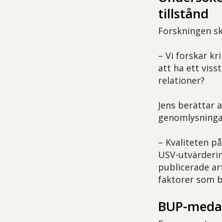
tillstånd
Forskningen sk
– Vi forskar k
att ha ett viss
relationer?
Jens berättar 
genomlysninga
– Kvaliteten på
USV-utvärdering
publicerade art
faktorer som be
BUP-medar