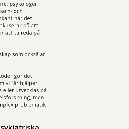
are, psykologer
barn- och
mkant när det
fokuserar på att
r att ta reda på
nskap som också är
toder gör det
m vi får hjälper
 eller utvecklas på
delsforskning, men
omplex problematik
sykiatriska