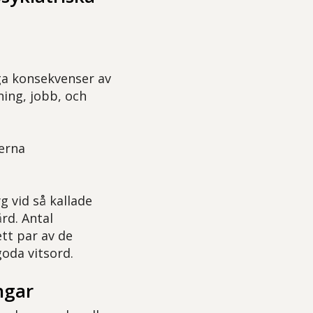
iga konsekvenser av
ning, jobb, och
terna
g vid så kallade
rd. Antal
ett par av de
goda vitsord.
ngar