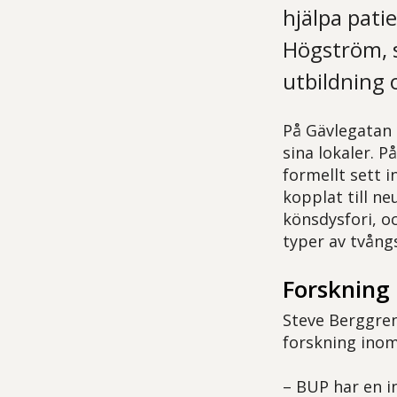
hjälpa pati
Högström, s
utbildning 
På Gävlegatan 
sina lokaler. 
formellt sett 
kopplat till n
könsdysfori, o
typer av tvån
Forskning 
Steve Berggren
forskning ino
– BUP har en i