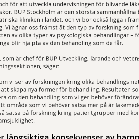
och för att utveckla undervisningen för blivande läk
skor. BUP Stockholm är den största sammanhållna 
iska kliniken i landet, och vi bör också ligga i fra
ng. Vi ägnar oss främst åt den typ av forskning som 
kten av olika typer av psykologiska behandlingar – fö
nga blir hjälpta av den behandling som de får.
 som är chef för BUP Utveckling, lärande och vete
kningssektionen, säger:
som vi ser av forskningen kring olika behandlingsme
s att skapa nya former för behandling. Resultaten so
era om den behandling som vi ger behöver förändras
. Ett område som vi behöver satsa mer på är läkeme
så satsa på forskning kring patientgrupper med k
amsjuklighet.
r långsiktiga konsekvenser av barnp