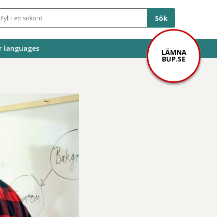
Sökfält
r languages
LÄMNA
BUP.SE