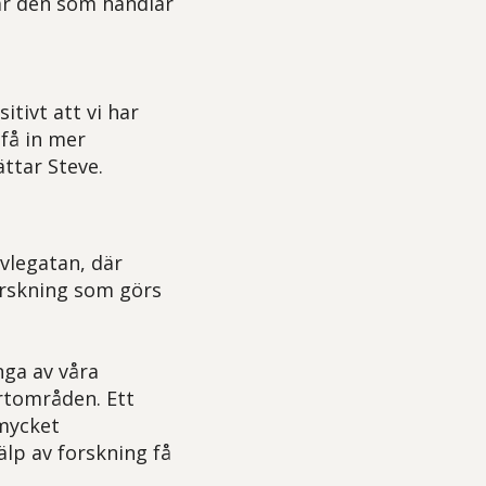
är den som handlar
ivt att vi har
 få in mer
ttar Steve.
vlegatan, där
orskning som görs
nga av våra
ertområden. Ett
mycket
lp av forskning få