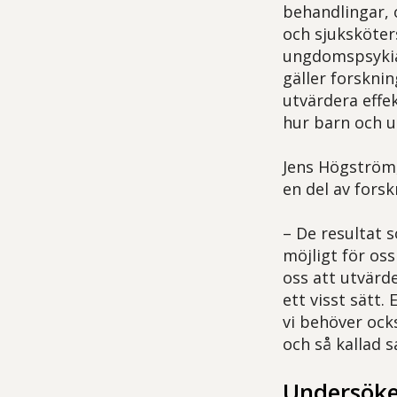
behandlingar, 
och sjuksköter
ungdomspsykiatr
gäller forskni
utvärdera effe
hur barn och u
Jens Högström,
en del av fors
– De resultat 
möjligt för os
oss att utvärd
ett visst sätt
vi behöver ock
och så kallad s
Undersöke