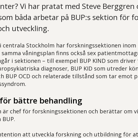
enter? Vi har pratat med Steve Berggren 
om båda arbetar på BUP:s sektion för fo
och utveckling.
i centrala Stockholm har forskningssektionen ino
På samma våningsplan finns också sex patientmottag
ingår i sektionen – till exempel BUP KIND som driver
europsykiatriska diagnoser, BUP KID som utreder k
ch BUP OCD och relaterade tillstånd som tar emot p
gssyndrom.
för bättre behandling
 är chef för forskningssektionen och berättar om vi
m BUP.
ntention att utveckla forskning och utbildning för at