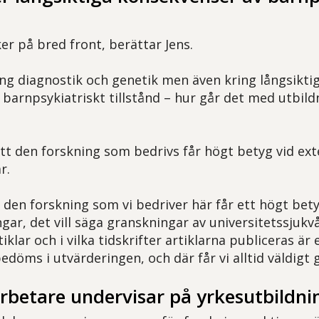
er på bred front, berättar Jens.
ring diagnostik och genetik men även kring långsikt
t barnpsykiatriskt tillstånd – hur går det med utbild
att den forskning som bedrivs får högt betyg vid ex
r.
 den forskning som vi bedriver här får ett högt bety
ar, det vill säga granskningar av universitetssjukvå
iklar och i vilka tidskrifter artiklarna publiceras är 
döms i utvärderingen, och där får vi alltid väldigt 
betare undervisar på yrkesutbildni