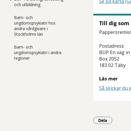
Se på karta (
och utbildning
Barn- och
Till dig som
ungdomspsykiatri hos
andra vårdgivare i
Pappersremisse
Stockholms län
Postadress:
Barn- och
BUP En väg in
ungdomspsykiatri i andra
regioner
Box 2052
183 02 Täby
Läs mer
Så skickar du e
Dela
- Klicka för a