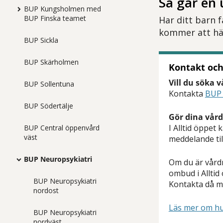
Så går en 
BUP Kungsholmen med
BUP Finska teamet
Har ditt barn 
kommer att h
BUP Sickla
BUP Skärholmen
Kontakt och
Vill du söka 
BUP Sollentuna
Kontakta
BUP 
BUP Södertälje
Gör dina vård
I Alltid öppet
BUP Central öppenvård
väst
meddelande til
BUP Neuropsykiatri
Om du är vårdn
ombud i Alltid
BUP Neuropsykiatri
Kontakta då mo
nordost
Läs mer om hur
BUP Neuropsykiatri
nordväst