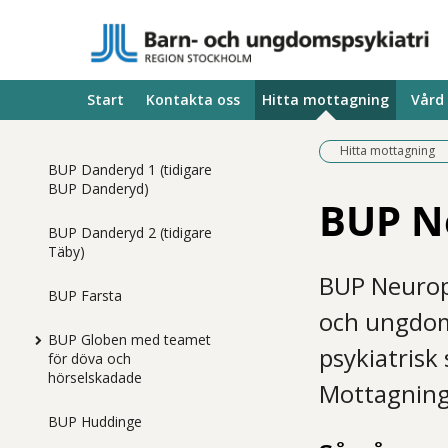
Start
Kontakta oss
Hitta mottagning
Vård
Hitta mottagning
BUP Danderyd 1 (tidigare
BUP Danderyd)
BUP Ne
BUP Danderyd 2 (tidigare
Täby)
BUP Neurop
BUP Farsta
och ungdom
BUP Globen med teamet
psykiatrisk
för döva och
hörselskadade
Mottagning
BUP Huddinge