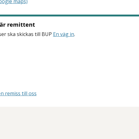
Google maps)
 är remittent
r ska skickas till BUP
En väg in
.
n remiss till oss
tt öppna delningsalternativ.