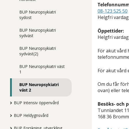
Telefonnumme
08-123 525 50
BUP Neuropsykiatri
Helgfri vardag
sydost
BUP Neuropsykiatri
Öppettider:
sydväst
Helgfri vardag
BUP Neuropsykiatri
För akut vård 
sydväst(2)
telefonnumm
BUP Neuropsykiatri väst
För akut vård 
1
Om du får förh
BUP Neuropsykiatri
ovan) eller tel
väst 2
BUP Intensiv öppenvård
Besöks- och 
Tunnlandet 11
BUP Heldygnsvård
168 36 Bromm
BUP Forskning, utveckling