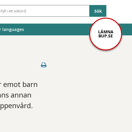
Sökfält
r languages
LÄMNA
BUP.SE
r emot barn
nns annan
öppenvård.