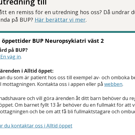
utredning till
fått en remiss för en utredning hos oss? Då undrar 
ända på BUP?
Här berättar vi mer
.
 öppettider BUP Neuropsykiatri väst 2
vård på BUP?
En väg in
.
ärenden i Alltid öppet:
 kan du som är patient hos oss till exempel av- och omboka be
l mottagningen. Kontakta oss i appen eller på
webben
.
adshavare och vill göra ärenden åt ditt barn behöver du re
 öppet. Om barnet fyllt 13 år behöver du en fullmakt för att
ttagningen och be om att få bli fullmaktstagare och ombud 
 du kontaktar oss i Alltid öppet