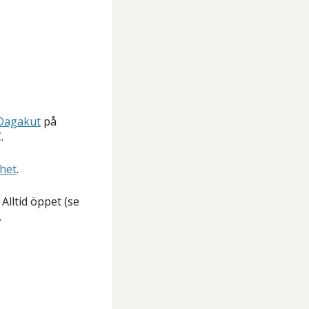
Dagakut
på
.
het
.
Alltid öppet (se
.