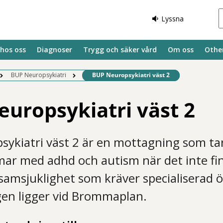
Lyssna
 hos oss
Diagnoser
Trygg och säker vård
Om oss
Othe
Befintlig sida:
BUP Neuropsykiatri
BUP Neuropsykiatri väst 2
uropsykiatri väst 2
sykiatri väst 2 är en mottagning som ta
ar med adhd och autism när det inte fi
 samsjuklighet som kräver specialiserad 
en ligger vid Brommaplan.