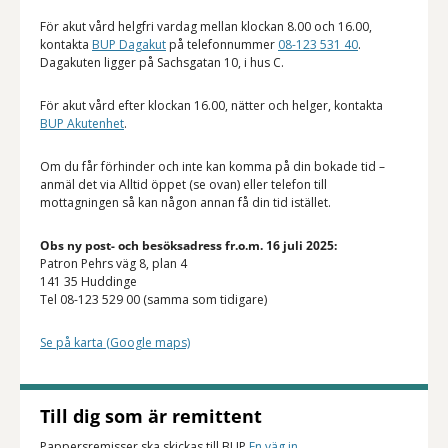
För akut vård helgfri vardag mellan klockan 8.00 och 16.00,
kontakta
BUP Dagakut
på telefonnummer
08-123 531 40
.
Dagakuten ligger på Sachsgatan 10, i hus C.
För akut vård efter klockan 16.00, nätter och helger, kontakta
BUP Akutenhet
.
Om du får förhinder och inte kan komma på din bokade tid –
anmäl det via Alltid öppet (se ovan) eller telefon till
mottagningen så kan någon annan få din tid istället.
Obs ny post- och besöksadress fr.o.m. 16 juli 2025:
Patron Pehrs väg 8, plan 4
141 35 Huddinge
Tel 08-123 529 00 (samma som tidigare)
Se på karta (Google maps)
Till dig som är remittent
Pappersremisser ska skickas till BUP
En väg in
.