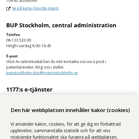
104 62 Stockholm
Se på karta (Google maps)
BUP Stockholm, central administration
Telefon
08-123 520 00
Helgfri vardag 8.00–16.45
E-post
Obs! Av sekretesskäl kan du inte kontakta oss via e-post i
patientärenden. Ring oss i stället.
bupstockholm.slso@regionstockholm.se
1177:s e-tjänster
Med 1177:s e-tjänster kan du se personlig vårdinformation och kontakta
vården på ett säkert sätt.
Den här webbplatsen innehåller kakor (cookies)
Logga in på 1177
Vi använder kakor, cookies, för att ge dig en förbättrad
upplevelse, sammanställa statistik och för att viss
nödvändig funktionalitet ska fungera på webbplatsen.