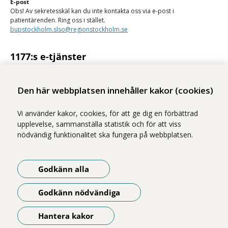
E-post
Obs! Av sekretesskäl kan du inte kontakta oss via e-post i
patientärenden. Ring oss i stället.
bupstockholm.slso@regionstockholm.se
1177:s e-tjänster
Med 1177:s e-tjänster kan du se personlig vårdinformation och kontakta
vården på ett säkert sätt.
Den här webbplatsen innehåller kakor (cookies)
Logga in på 1177
Vi använder kakor, cookies, för att ge dig en förbättrad
upplevelse, sammanställa statistik och för att viss
nödvändig funktionalitet ska fungera på webbplatsen.
Vi ingår i Stockholms läns sjukvårdsområde som erbjuder hälso- och
Godkänn alla
sjukvård i Region Stockholms regi.
Illustrationerna på webbplatsen är gjorda av Magnus Marklund. Foton
Godkänn nödvändiga
är tagna av Yanan Li, om inget annat anges.
Om webbplatsen
Hantera kakor
Öppna meny