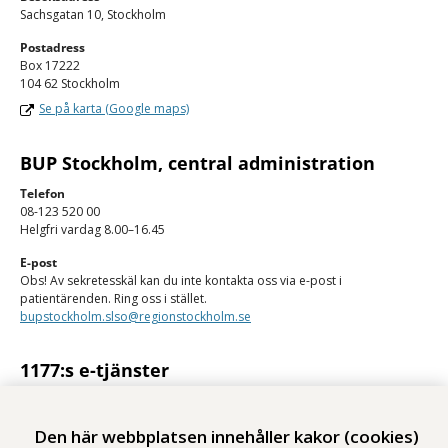
Sachsgatan 10, Stockholm
Postadress
Box 17222
104 62 Stockholm
Se på karta (Google maps)
BUP Stockholm, central administration
Telefon
08-123 520 00
Helgfri vardag 8.00–16.45
E-post
Obs! Av sekretesskäl kan du inte kontakta oss via e-post i
patientärenden. Ring oss i stället.
bupstockholm.slso@regionstockholm.se
1177:s e-tjänster
Med 1177:s e-tjänster kan du se personlig vårdinformation och kontakta
vården på ett säkert sätt.
Den här webbplatsen innehåller kakor (cookies)
Logga in på 1177