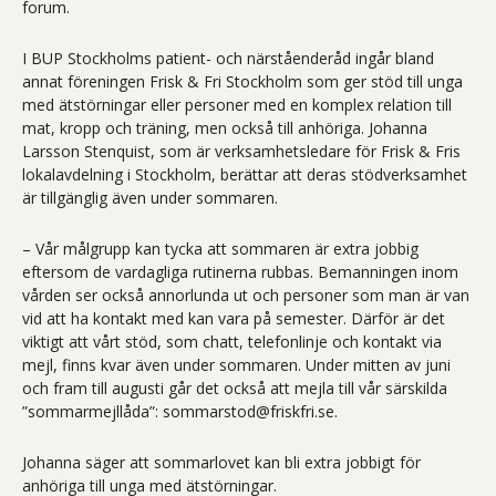
forum.
I BUP Stockholms patient- och närståenderåd ingår bland
annat föreningen Frisk & Fri Stockholm som ger stöd till unga
med ätstörningar eller personer med en komplex relation till
mat, kropp och träning, men också till anhöriga. Johanna
Larsson Stenquist, som är verksamhetsledare för Frisk & Fris
lokalavdelning i Stockholm, berättar att deras stödverksamhet
är tillgänglig även under sommaren.
– Vår målgrupp kan tycka att sommaren är extra jobbig
eftersom de vardagliga rutinerna rubbas. Bemanningen inom
vården ser också annorlunda ut och personer som man är van
vid att ha kontakt med kan vara på semester. Därför är det
viktigt att vårt stöd, som chatt, telefonlinje och kontakt via
mejl, finns kvar även under sommaren. Under mitten av juni
och fram till augusti går det också att mejla till vår särskilda
”sommarmejllåda”: sommarstod@friskfri.se.
Johanna säger att sommarlovet kan bli extra jobbigt för
anhöriga till unga med ätstörningar.