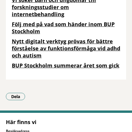
Vi söker barn och ungdomar till
forskningsstudier om
internetbehandling
Följ med på vad som händer inom BUP
Stockholm
Nytt digitalt verktyg prövas för bättre
förståelse av funktionsförmåga vid adhd
och autism
BUP Stockholm summerar året som gick
Dela
- Klicka för att öppna delningsalternativ.
Här finns vi
Besöksadress