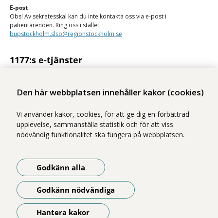
E-post
Obs! Av sekretesskäl kan du inte kontakta oss via e-post i
patientärenden. Ring oss i stället.
bupstockholm.slso@regionstockholm.se
1177:s e-tjänster
Med 1177:s e-tjänster kan du se personlig vårdinformation och kontakta
vården på ett säkert sätt.
Den här webbplatsen innehåller kakor (cookies)
Logga in på 1177
Vi använder kakor, cookies, för att ge dig en förbättrad
upplevelse, sammanställa statistik och för att viss
nödvändig funktionalitet ska fungera på webbplatsen.
Vi ingår i Stockholms läns sjukvårdsområde som erbjuder hälso- och
Godkänn alla
sjukvård i Region Stockholms regi.
Illustrationerna på webbplatsen är gjorda av Magnus Marklund. Foton
Godkänn nödvändiga
är tagna av Yanan Li, om inget annat anges.
Om webbplatsen
Hantera kakor