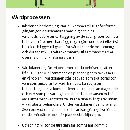
Vårdprocessen
Inledande bedömning: När du kommer till BUP för första
gången gör vi tillsammans med dig och dina
vårdnadshavare en kartläggning av de svårigheter som du
behöver hjälp med. Kartläggningen görs under ett eller två
besök och ligger till grund för vår inledande bedömning
och diagnostik. Därefter kommer vi tillsammans med er
överens om hur vi ska gå vidare.
Vårdplanering: Om vi bedömer att du behöver insatser
från BUP gör vi tillsammans en planering som skrivs ner i
en vårdplan. I vårdplanen står det vad som ska göras och
vem som ansvarar för vad. En insats kan vara en
behandling som vi kommer överens om, utifrån diagnostik
och vad som passar dig bäst. Ibland kan insatsen också
vara att vi behöver fortsätta utreda dina svårigheter innan
vi kan starta behandling. Under vårdplaneringen pratar vi
även om vad du och dina föräldrar kan göra själva för att
du ska må bättre, och när planen ska följas upp.
Utredning: Vi gör de utredningar som vi har kommit