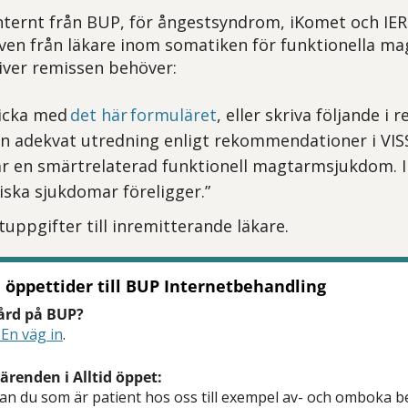
nternt från BUP, för ångestsyndrom, iKomet och IER
ven från läkare inom somatiken för funktionella m
iver remissen behöver:
skicka med
det här formuläret
, eller skriva följande i 
n adekvat utredning enligt rekommendationer i VIS
ar en smärtrelaterad funktionell magtarmsjukdom. 
ska sjukdomar föreligger.”
uppgifter till inremitterande läkare.
 öppettider till BUP Internetbehandling
vård på BUP?
En väg in
.
ärenden i Alltid öppet:
 kan du som är patient hos oss till exempel av- och omboka be