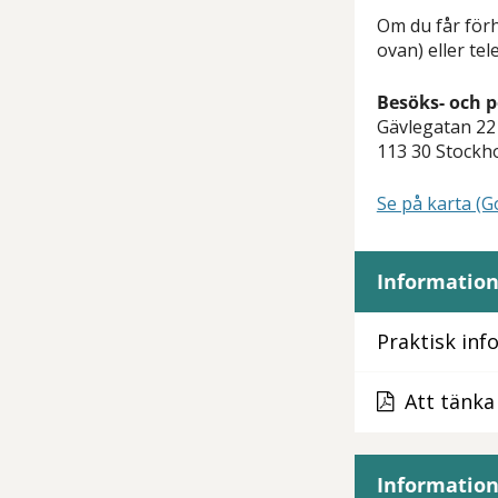
Om du får förh
ovan) eller tel
Besöks- och 
Gävlegatan 22 
113 30 Stockh
Se på karta (
Information
Praktisk in
Att tänka
Information