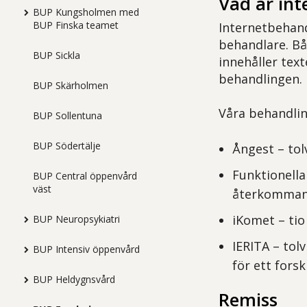
Vad är in
BUP Kungsholmen med
BUP Finska teamet
Internetbehand
behandlare. Bå
BUP Sickla
innehåller tex
behandlingen.
BUP Skärholmen
Våra behandlin
BUP Sollentuna
BUP Södertälje
Ångest – tol
Funktionell
BUP Central öppenvård
väst
återkommand
iKomet – tio
BUP Neuropsykiatri
IERITA – tol
BUP Intensiv öppenvård
för ett fors
BUP Heldygnsvård
Remiss