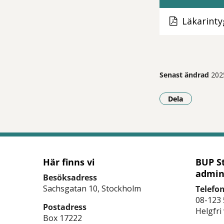
Läkarint
Senast ändrad
202
Dela
- Klicka för a
Här finns vi
BUP S
admin
Besöksadress
Sachsgatan 10, Stockholm
Telefo
08-123 
Postadress
Helgfri
Box 17222