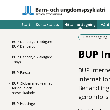
Start
Kontakta oss
Hitta mottagning
Vård
Hitta mottagning
BUP Danderyd 1 (tidigare
BUP Danderyd)
BUP I
BUP Danderyd 2 (tidigare
Täby)
BUP Interne
BUP Farsta
internet fö
BUP Globen med teamet
Behandlinga
för döva och
hörselskadade
genomförs 
BUP Huddinge