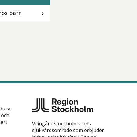
hos barn
 du se
 och
kert
Vi ingår i Stockholms läns
sjukvårdsområde som erbjuder
hälso- och sjukvård i Region