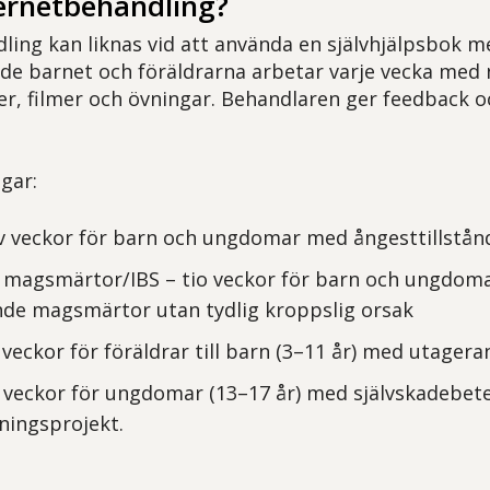
ternetbehandling?
ling kan liknas vid att använda en självhjälpsbok m
de barnet och föräldrarna arbetar varje vecka med 
ter, filmer och övningar. Behandlaren ger feedback 
gar:
v veckor för barn och ungdomar med ångesttillstån
a magsmärtor/IBS – tio veckor för barn och ungdom
e magsmärtor utan tydlig kroppslig orsak
 veckor för föräldrar till barn (3–11 år) med utager
v veckor för ungdomar (13–17 år) med självskadebe
kningsprojekt.