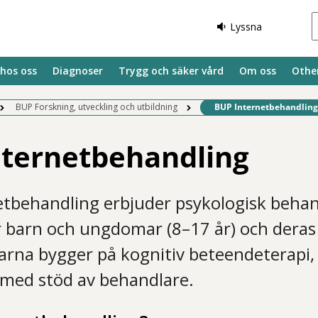
Lyssna
 hos oss
Diagnoser
Trygg och säker vård
Om oss
Othe
Befintlig sida:
BUP Forskning, utveckling och utbildning
BUP Internetbehandling
nternetbehandling
tbehandling erbjuder psykologisk behan
r barn och ungdomar (8–17 år) och deras 
rna bygger på kognitiv beteendeterapi,
med stöd av behandlare.