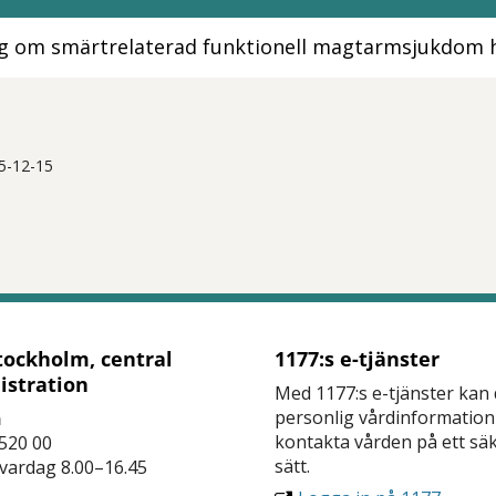
yg om smärtrelaterad funktionell magtarmsjukdom 
5-12-15
tt öppna delningsalternativ.
tockholm, central
1177:s e-tjänster
istration
Med 1177:s e-tjänster kan
personlig vårdinformation
n
kontakta vården på ett sä
520 00
sätt.
 vardag 8.00–16.45