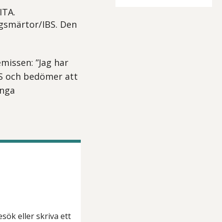
ITA.
agsmärtor/IBS. Den
remissen: ”Jag har
S och bedömer att
Inga
sök eller skriva ett