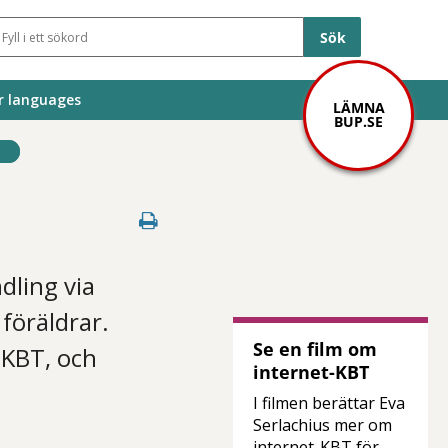
Sökfält
r languages
LÄMNA
BUP.SE
dling via
föräldrar.
Se en film om
 KBT, och
internet-KBT
I filmen berättar Eva
Serlachius mer om
internet-KBT för