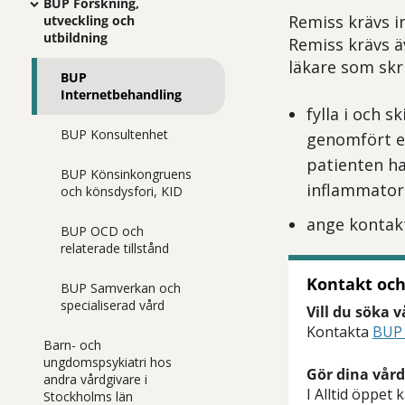
BUP Forskning,
Remiss krävs i
utveckling och
utbildning
Remiss krävs ä
läkare som skr
BUP
Internetbehandling
fylla i och 
BUP Konsultenhet
genomfört e
patienten h
BUP Könsinkongruens
inflammatori
och könsdysfori, KID
ange kontakt
BUP OCD och
relaterade tillstånd
Kontakt och
BUP Samverkan och
specialiserad vård
Vill du söka 
Kontakta
BUP 
Barn- och
ungdomspsykiatri hos
Gör dina vård
andra vårdgivare i
I Alltid öppet
Stockholms län