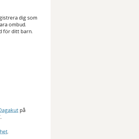
gistrera dig som
 vara ombud.
för ditt barn.
Dagakut
på
.
het
.