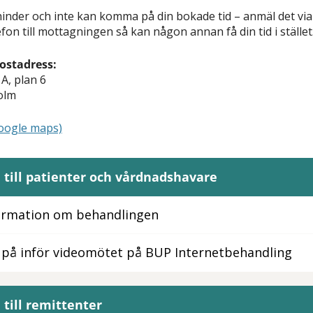
inder och inte kan komma på din bokade tid – anmäl det via 
efon till mottagningen så kan någon annan få din tid i stället
postadress:
A, plan 6
olm
Google maps)
 till patienter och vårdnadshavare
formation om behandlingen
 på inför videomötet på BUP Internetbehandling
 till remittenter