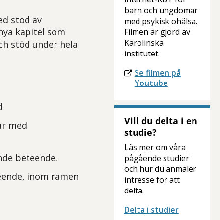
barn och ungdomar
ed stöd av
med psykisk ohälsa.
nya kapitel som
Filmen är gjord av
Karolinska
och stöd under hela
institutet.
Se filmen på
Youtube
d
Vill du delta i en
ar med
studie?
Läs mer om våra
ande beteende.
pågående studier
och hur du anmäler
teende, inom ramen
intresse för att
delta.
Delta i studier