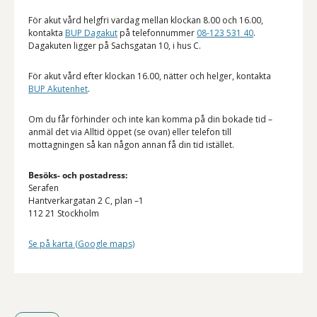
För akut vård helgfri vardag mellan klockan 8.00 och 16.00,
kontakta
BUP Dagakut
på telefonnummer
08-123 531 40
.
Dagakuten ligger på Sachsgatan 10, i hus C.
För akut vård efter klockan 16.00, nätter och helger, kontakta
BUP Akutenhet
.
Om du får förhinder och inte kan komma på din bokade tid –
anmäl det via Alltid öppet (se ovan) eller telefon till
mottagningen så kan någon annan få din tid istället.
Besöks- och postadress:
Serafen
Hantverkargatan 2 C, plan –1
112 21 Stockholm
Se på karta (Google maps)