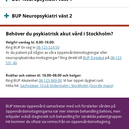
BUP Neuropsykiatri väst 2
Behöver du psykiatrisk akut vård i Stockholm?
Helgfri vardag kl. 8.00–16.00:
Ring BUP En väg in
08-123 524 50
Är du patient på någon av våra öppenvårdsmottagningar eller
neuropsykiatriska mottagningar? Ring direkt till
BUP Dagakut
på
08-123
531 40
.
Kvällar och nätter kl. 16.00–08.00 och helger:
Ring BUP Akutenhet
08-123 669 00
. Vi har öppet dygnet runt.
Hitta hit:
Sachsgatan 10 på Södermalm i Stockholm (Google maps)
BUP Intensiv öppenvård samarbetar med och förstärker vården på
öppenvårdsmottagningarna när mer intensiv behandling behövs, men
erbjuder också diagnostik och behandling för särskilda patientgrupper.
Hit kommer du oftast via remiss från en öppenvårdsmottagning.