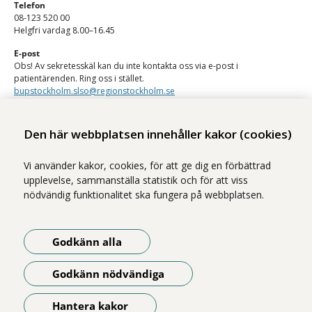
Telefon
08-123 520 00
Helgfri vardag 8.00–16.45
E-post
Obs! Av sekretesskäl kan du inte kontakta oss via e-post i
patientärenden. Ring oss i stället.
bupstockholm.slso@regionstockholm.se
1177:s e-tjänster
Den här webbplatsen innehåller kakor (cookies)
Med 1177:s e-tjänster kan du se personlig vårdinformation och kontakta
vården på ett säkert sätt.
Vi använder kakor, cookies, för att ge dig en förbättrad
Logga in på 1177
upplevelse, sammanställa statistik och för att viss
nödvändig funktionalitet ska fungera på webbplatsen.
Godkänn alla
Vi ingår i Stockholms läns sjukvårdsområde som erbjuder hälso- och
Godkänn nödvändiga
sjukvård i Region Stockholms regi.
Hantera kakor
Illustrationerna på webbplatsen är gjorda av Magnus Marklund. Foton