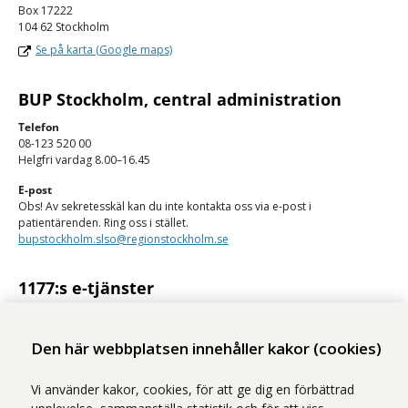
Box 17222
104 62 Stockholm
Se på karta (Google maps)
BUP Stockholm, central administration
Telefon
08-123 520 00
Helgfri vardag 8.00–16.45
E-post
Obs! Av sekretesskäl kan du inte kontakta oss via e-post i
patientärenden. Ring oss i stället.
bupstockholm.slso@regionstockholm.se
1177:s e-tjänster
Med 1177:s e-tjänster kan du se personlig vårdinformation och kontakta
vården på ett säkert sätt.
Den här webbplatsen innehåller kakor (cookies)
Logga in på 1177
Vi använder kakor, cookies, för att ge dig en förbättrad