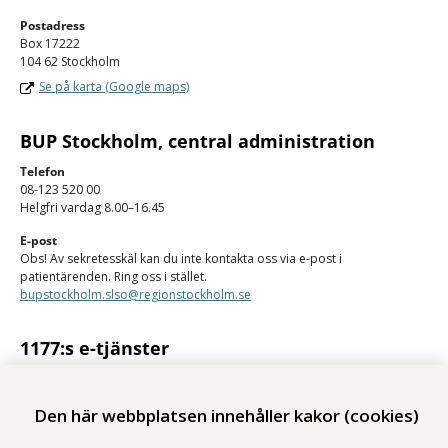
Postadress
Box 17222
104 62 Stockholm
Se på karta (Google maps)
BUP Stockholm, central administration
Telefon
08-123 520 00
Helgfri vardag 8.00–16.45
E-post
Obs! Av sekretesskäl kan du inte kontakta oss via e-post i
patientärenden. Ring oss i stället.
bupstockholm.slso@regionstockholm.se
1177:s e-tjänster
Med 1177:s e-tjänster kan du se personlig vårdinformation och kontakta
vården på ett säkert sätt.
Den här webbplatsen innehåller kakor (cookies)
Logga in på 1177