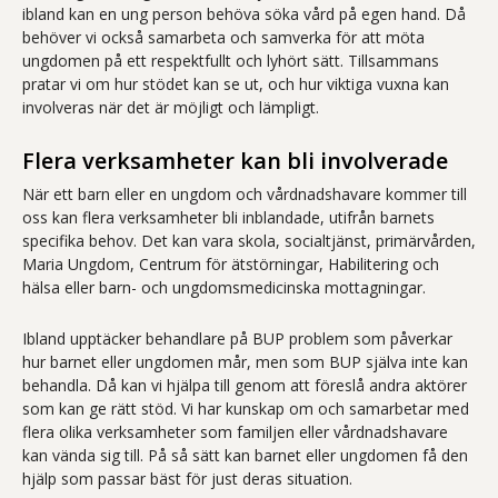
ibland kan en ung person behöva söka vård på egen hand. Då
behöver vi också samarbeta och samverka för att möta
ungdomen på ett respektfullt och lyhört sätt. Tillsammans
pratar vi om hur stödet kan se ut, och hur viktiga vuxna kan
involveras när det är möjligt och lämpligt.
Flera verksamheter kan bli involverade
När ett barn eller en ungdom och vårdnadshavare kommer till
oss kan flera verksamheter bli inblandade, utifrån barnets
specifika behov. Det kan vara skola, socialtjänst, primärvården,
Maria Ungdom, Centrum för ätstörningar, Habilitering och
hälsa eller barn- och ungdomsmedicinska mottagningar.
Ibland upptäcker behandlare på BUP problem som påverkar
hur barnet eller ungdomen mår, men som BUP själva inte kan
behandla. Då kan vi hjälpa till genom att föreslå andra aktörer
som kan ge rätt stöd. Vi har kunskap om och samarbetar med
flera olika verksamheter som familjen eller vårdnadshavare
kan vända sig till. På så sätt kan barnet eller ungdomen få den
hjälp som passar bäst för just deras situation.