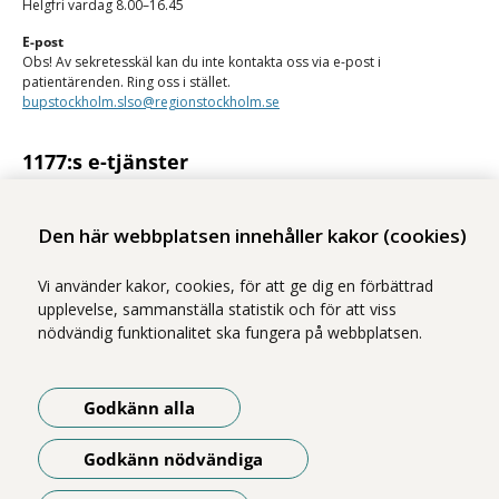
Helgfri vardag 8.00–16.45
E-post
Obs! Av sekretesskäl kan du inte kontakta oss via e-post i
patientärenden. Ring oss i stället.
bupstockholm.slso@regionstockholm.se
1177:s e-tjänster
Med 1177:s e-tjänster kan du se personlig vårdinformation och kontakta
vården på ett säkert sätt.
Den här webbplatsen innehåller kakor (cookies)
Logga in på 1177
Vi använder kakor, cookies, för att ge dig en förbättrad
upplevelse, sammanställa statistik och för att viss
nödvändig funktionalitet ska fungera på webbplatsen.
Vi ingår i Stockholms läns sjukvårdsområde som erbjuder hälso- och
Godkänn alla
sjukvård i Region Stockholms regi.
Illustrationerna på webbplatsen är gjorda av Magnus Marklund. Foton
Godkänn nödvändiga
är tagna av Yanan Li, om inget annat anges.