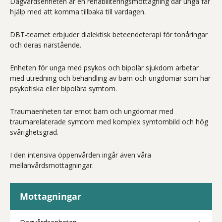
Dagvårdsenheten är en rehabiliteringsmottagning där unga får
hjälp med att komma tillbaka till vardagen.
DBT-teamet erbjuder dialektisk beteendeterapi för tonåringar
och deras närstående.
Enheten för unga med psykos och bipolär sjukdom arbetar
med utredning och behandling av barn och ungdomar som har
psykotiska eller bipolära symtom.
Traumaenheten tar emot barn och ungdomar med
traumarelaterade symtom med komplex symtombild och hög
svårighetsgrad.
I den intensiva öppenvården ingår även våra
mellanvårdsmottagningar.
Mottagningar