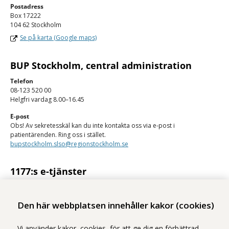
Postadress
Box 17222
104 62 Stockholm
Se på karta (Google maps)
BUP Stockholm, central administration
Telefon
08-123 520 00
Helgfri vardag 8.00–16.45
E-post
Obs! Av sekretesskäl kan du inte kontakta oss via e-post i
patientärenden. Ring oss i stället.
bupstockholm.slso@regionstockholm.se
1177:s e-tjänster
Med 1177:s e-tjänster kan du se personlig vårdinformation och kontakta
vården på ett säkert sätt.
Den här webbplatsen innehåller kakor (cookies)
Logga in på 1177
Vi använder kakor, cookies, för att ge dig en förbättrad