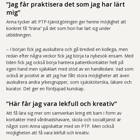
”Jag får praktisera det som jag har lärt
mig”
Anna tycker att PTP-tjänstgöringen ger henne möjlighet att
konkret få ”träna” på det som hon har lärt sig under
utbildningen.
– I början fick jag auskultera och gå bredvid en kollega, men
redan efter några veckor fick jag börja ta nybesök ensam. Med
tiden fick jag också börja hantera patientkontakter helt på
egen hand men självklart med stöd av en handledare. Vad som
också är positivt är att jag har fått stora möjligheter att även
auskultera andra yrkesgrupper, som sjuksköterska, läkare och
kurator. Det ger en fördjupad kunskap.
”Här får jag vara lekfull och kreativ”
Att få lära sig mer om samverkan kring ett barn i form av
kontakter med vårdnadshavare, skola och socialtjänst är
något som Anna uppskattar med sin PTP. Men också
möjligheten att få vara lekfull och kreativ.