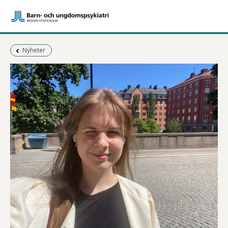
Föregående sida:
Nyheter