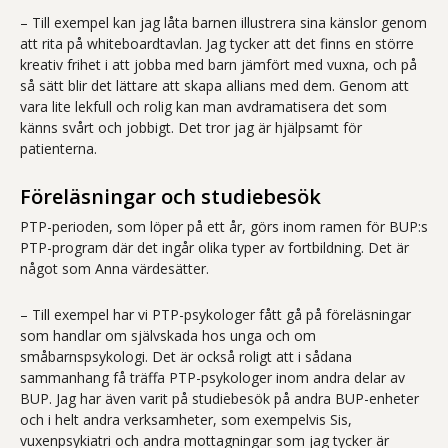
– Till exempel kan jag låta barnen illustrera sina känslor genom
att rita på whiteboardtavlan. Jag tycker att det finns en större
kreativ frihet i att jobba med barn jämfört med vuxna, och på
så sätt blir det lättare att skapa allians med dem. Genom att
vara lite lekfull och rolig kan man avdramatisera det som
känns svårt och jobbigt. Det tror jag är hjälpsamt för
patienterna.
Föreläsningar och studiebesök
PTP-perioden, som löper på ett år, görs inom ramen för BUP:s
PTP-program där det ingår olika typer av fortbildning. Det är
något som Anna värdesätter.
– Till exempel har vi PTP-psykologer fått gå på föreläsningar
som handlar om självskada hos unga och om
småbarnspsykologi. Det är också roligt att i sådana
sammanhang få träffa PTP-psykologer inom andra delar av
BUP. Jag har även varit på studiebesök på andra BUP-enheter
och i helt andra verksamheter, som exempelvis Sis,
vuxenpsykiatri och andra mottagningar som jag tycker är