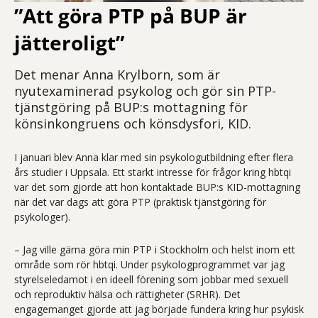
”Att göra PTP på BUP är
jätteroligt”
Det menar Anna Krylborn, som är
nyutexaminerad psykolog och gör sin PTP-
tjänstgöring på BUP:s mottagning för
könsinkongruens och könsdysfori, KID.
I januari blev Anna klar med sin psykologutbildning efter flera
års studier i Uppsala. Ett starkt intresse för frågor kring hbtqi
var det som gjorde att hon kontaktade BUP:s KID-mottagning
när det var dags att göra PTP (praktisk tjänstgöring för
psykologer).
– Jag ville gärna göra min PTP i Stockholm och helst inom ett
område som rör hbtqi. Under psykologprogrammet var jag
styrelseledamot i en ideell förening som jobbar med sexuell
och reproduktiv hälsa och rättigheter (SRHR). Det
engagemanget gjorde att jag började fundera kring hur psykisk