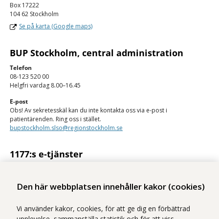
Box 17222
104 62 Stockholm
Se på karta (Google maps)
BUP Stockholm, central administration
Telefon
08-123 520 00
Helgfri vardag 8.00–16.45
E-post
Obs! Av sekretesskäl kan du inte kontakta oss via e-post i
patientärenden. Ring oss i stället.
bupstockholm.slso@regionstockholm.se
1177:s e-tjänster
Med 1177:s e-tjänster kan du se personlig vårdinformation och kontakta
vården på ett säkert sätt.
Den här webbplatsen innehåller kakor (cookies)
Logga in på 1177
Vi använder kakor, cookies, för att ge dig en förbättrad
upplevelse, sammanställa statistik och för att viss