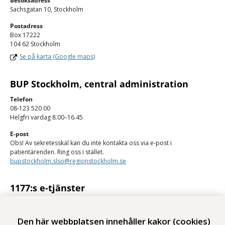
Besöksadress
Sachsgatan 10, Stockholm
Postadress
Box 17222
104 62 Stockholm
Se på karta (Google maps)
BUP Stockholm, central administration
Telefon
08-123 520 00
Helgfri vardag 8.00–16.45
E-post
Obs! Av sekretesskäl kan du inte kontakta oss via e-post i
patientärenden. Ring oss i stället.
bupstockholm.slso@regionstockholm.se
1177:s e-tjänster
Med 1177:s e-tjänster kan du se personlig vårdinformation och kontakta
vården på ett säkert sätt.
Den här webbplatsen innehåller kakor (cookies)
Logga in på 1177