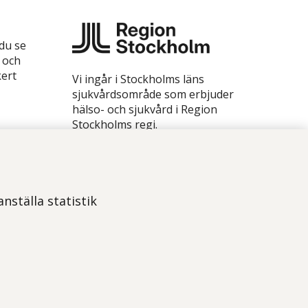
 du se
 och
kert
Vi ingår i Stockholms läns
sjukvårdsområde som erbjuder
hälso- och sjukvård i Region
Stockholms regi.
Illustrationerna på webbplatsen
är gjorda av Magnus Marklund.
Foton är tagna av Yanan Li, om
inget annat anges.
nställa statistik
Om webbplatsen