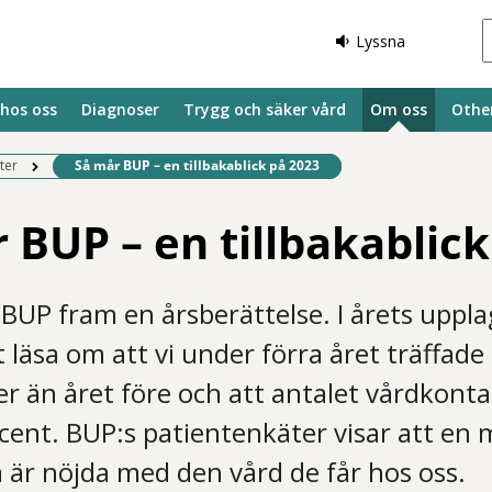
Lyssna
 hos oss
Diagnoser
Trygg och säker vård
Om oss
Othe
Befintlig sida:
ter
Så mår BUP – en tillbakablick på 2023
 BUP – en tillbakablick
r BUP fram en årsberättelse. I årets uppl
 läsa om att vi under förra året träffad
ter än året före och att antalet vårdkont
ent. BUP:s patientenkäter visar att en m
 är nöjda med den vård de får hos oss.