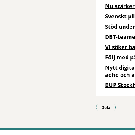
Nu stärker
Svenskt pi
Stöd unde
DBT-teamet
Vi söker b
Följ med 
Nytt digita
adhd och 
BUP Stock
Dela
- Klicka för a