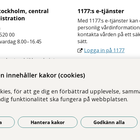
tockholm, central
1177:s e-tjänster
istration
Med 1177:s e-tjänster kan
personlig vårdinformation
n
kontakta vården på ett sä
520 00
sätt.
 vardag 8.00–16.45
Logga in på 1177
 sekretesskäl kan du inte
a oss via e-post i
ärenden. Ring oss i stället.
 innehåller kakor (cookies)
ckholm.slso@regionstockh
kies, för att ge dig en förbättrad upplevelse, samma
ndig funktionalitet ska fungera på webbplatsen.
a
Hantera kakor
Godkänn alla