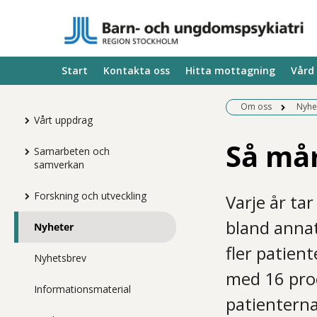
Start
Kontakta oss
Hitta mottagning
Vård
Om oss
Nyhe
Vårt uppdrag
Så mår
Samarbeten och
samverkan
Forskning och utveckling
Varje år ta
bland annat
Nyheter
fler patien
Nyhetsbrev
med 16 proc
Informationsmaterial
patienterna