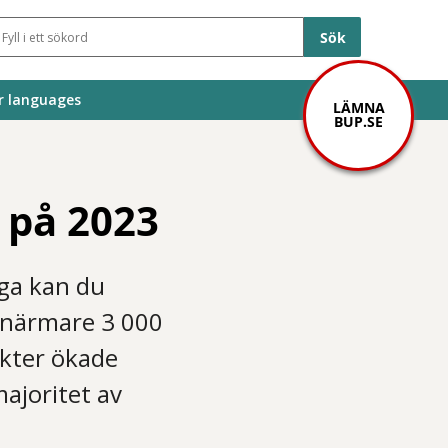
Sökfält
r languages
LÄMNA
BUP.SE
 på 2023
aga kan du
e närmare 3 000
akter ökade
ajoritet av