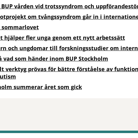
 BUP vården vid trotssyndrom och uppförandestö
lotprojekt om tvångssyndrom går in i internation
r sommarlovet
 hjälper fler unga genom ett nytt arbetssätt
arn och ungdomar till forskningsstudier om inter
på vad som händer inom BUP Stockholm
lt verktyg prövas för bättre förståelse av funkti
autism
holm summerar året som gick
tt öppna delningsalternativ.