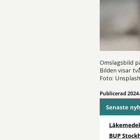
Omslagsbild p
Bilden visar tv
Foto: Unsplas
Publicerad 2024
Senaste ny
Läkemedel
BUP Stockh