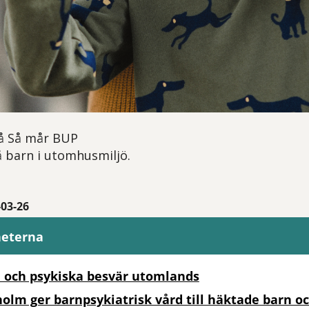
å Så mår BUP
å barn i utomhusmiljö.
h
-03-26
heterna
 och psykiska besvär utomlands
olm ger barnpsykiatrisk vård till häktade barn o