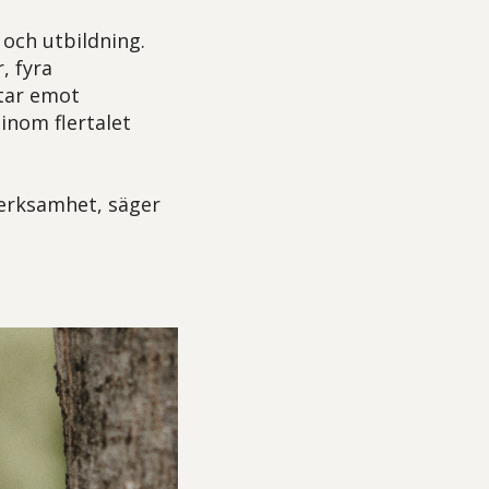
 och utbildning.
, fyra
 tar emot
inom flertalet
verksamhet, säger