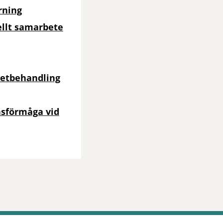
rning
ellt samarbete
netbehandling
onsförmåga vid