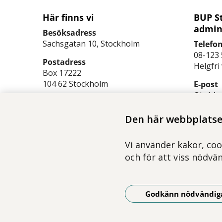
Här finns vi
BUP S
admin
Besöksadress
Sachsgatan 10, Stockholm
Telefo
08-123 
Postadress
Helgfri
Box 17222
104 62 Stockholm
E-post
Obs! Av
Se på karta (Google maps)
kontakt
patient
Den här webbplatsen
bupsto
olm.se
Vi använder kakor, coo
och för att viss nödvä
Godkänn nödvändig