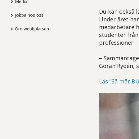
Media
Du kan också l
Jobba hos oss
Under året har 
medarbetare ha
Om webbplatsen
studenter från 
professioner.
– Sammantaget 
Göran Rydén, 
Läs ”Så mår B