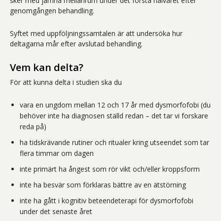
sker med jämna mellanrum under det första halvåret efter
genomgången behandling.
Syftet med uppföljningssamtalen är att undersöka hur
deltagarna mår efter avslutad behandling.
Vem kan delta?
För att kunna delta i studien ska du
vara en ungdom mellan 12 och 17 år med dysmorfofobi (du
behöver inte ha diagnosen ställd redan – det tar vi forskare
reda på)
ha tidskrävande rutiner och ritualer kring utseendet som tar
flera timmar om dagen
inte primärt ha ångest som rör vikt och/eller kroppsform
inte ha besvär som förklaras bättre av en ätstörning
inte ha gått i kognitiv beteendeterapi för dysmorfofobi
under det senaste året