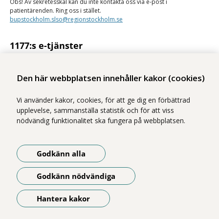
Obs! Av sekretesskäl kan du inte kontakta oss via e-post i
patientärenden. Ring oss i stället.
bupstockholm.slso@regionstockholm.se
1177:s e-tjänster
Med 1177:s e-tjänster kan du se personlig vårdinformation och kontakta
vården på ett säkert sätt.
Den här webbplatsen innehåller kakor (cookies)
Logga in på 1177
Vi använder kakor, cookies, för att ge dig en förbättrad
upplevelse, sammanställa statistik och för att viss
nödvändig funktionalitet ska fungera på webbplatsen.
Vi ingår i Stockholms läns sjukvårdsområde som erbjuder hälso- och
Godkänn alla
sjukvård i Region Stockholms regi.
Illustrationerna på webbplatsen är gjorda av Magnus Marklund. Foton
Godkänn nödvändiga
är tagna av Yanan Li, om inget annat anges.
Om webbplatsen
Hantera kakor
Öppna meny