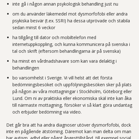
inte gå i någon annan psykologisk behandling just nu
om du använder läkemedel mot dysmorfofobi eller andra
psykiska besvär (t.ex. SSRI) ha dessa utprövade och stabila
sedan minst 6 veckor
ha tillgång till dator och mobiltelefon med
internetuppkoppling, och kunna kommunicera på svenska i
tal och skrift (eftersom behandlingarna är på svenska)
ha minst en vårdnadshavare som kan vara delaktig i
behandlingen
bo varsomhelst i Sverige. Vi vill helst att det första
bedömningsbesöket och uppföljningsbesöken sker på plats
på någon av våra mottagningar i Stockholm, Göteborg eller
Lund. Om ni av praktiska eller ekonomiska skäl inte kan åka
till närmaste mottagning, försöker vi så klart göra undantag
och erbjuder bedömning via video.
Det går bra att ha andra diagnoser utöver dysmorfofobi, dock
inte en pågående ätstörning. Däremot kan man delta om man
har autism, adhd eller något ångesttillstånd, till exempel social