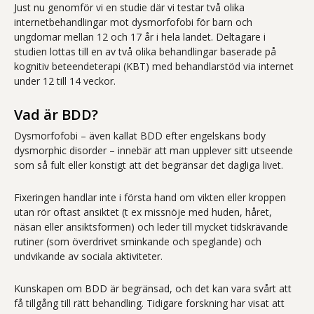
Just nu genomför vi en studie där vi testar två olika
internetbehandlingar mot dysmorfofobi för barn och
ungdomar mellan 12 och 17 år i hela landet. Deltagare i
studien lottas till en av två olika behandlingar baserade på
kognitiv beteendeterapi (KBT) med behandlarstöd via internet
under 12 till 14 veckor.
Vad är BDD?
Dysmorfofobi – även kallat BDD efter engelskans body
dysmorphic disorder – innebär att man upplever sitt utseende
som så fult eller konstigt att det begränsar det dagliga livet.
Fixeringen handlar inte i första hand om vikten eller kroppen
utan rör oftast ansiktet (t ex missnöje med huden, håret,
näsan eller ansiktsformen) och leder till mycket tidskrävande
rutiner (som överdrivet sminkande och speglande) och
undvikande av sociala aktiviteter.
Kunskapen om BDD är begränsad, och det kan vara svårt att
få tillgång till rätt behandling. Tidigare forskning har visat att