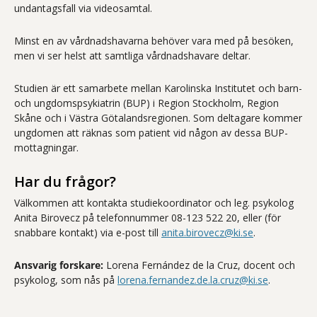
undantagsfall via videosamtal.
Minst en av vårdnadshavarna behöver vara med på besöken,
men vi ser helst att samtliga vårdnadshavare deltar.
Studien är ett samarbete mellan Karolinska Institutet och barn-
och ungdomspsykiatrin (BUP) i Region Stockholm, Region
Skåne och i Västra Götalandsregionen. Som deltagare kommer
ungdomen att räknas som patient vid någon av dessa BUP-
mottagningar.
Har du frågor?
Välkommen att kontakta studiekoordinator och leg. psykolog
Anita Birovecz på telefonnummer 08-123 522 20, eller (för
snabbare kontakt) via e-post till
anita.birovecz@ki.se
.
Ansvarig forskare:
Lorena Fernández de la Cruz, docent och
psykolog, som nås på
lorena.fernandez.de.la.cruz@ki.se
.