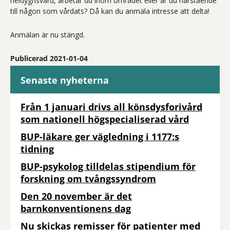
heldygnsvård, arbetar du inom området eller är du närstående
till någon som vårdats? Då kan du anmäla intresse att delta!
Anmälan är nu stängd.
Publicerad 2021-01-04
Senaste nyheterna
Från 1 januari drivs all könsdysforivård
som nationell högspecialiserad vård
BUP-läkare ger vägledning i 1177:s
tidning
BUP-psykolog tilldelas stipendium för
forskning om tvångssyndrom
Den 20 november är det
barnkonventionens dag
Nu skickas remisser för patienter med