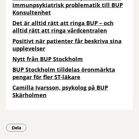
immunpsykiatrisk problematik till BUP
Konsultenhet
Det är alltid rätt att ringa BUP – och
alltid rätt att ringa vårdcentralen
Positivt när patienter får beskriva sina
upplevelser
Nytt från BUP Stockholm
BUP Stockholm tilldelas öronmärkta
pengar för fler ST-läkare
Camilla Ivarsson, psykolog på BUP
Skärholmen
Dela
- Klicka för att öppna delningsalternativ.