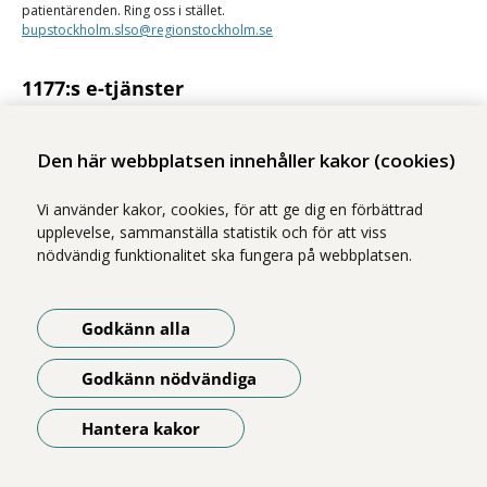
patientärenden. Ring oss i stället.
bupstockholm.slso@regionstockholm.se
1177:s e-tjänster
Med 1177:s e-tjänster kan du se personlig vårdinformation och kontakta
vården på ett säkert sätt.
Den här webbplatsen innehåller kakor (cookies)
Logga in på 1177
Vi använder kakor, cookies, för att ge dig en förbättrad
upplevelse, sammanställa statistik och för att viss
nödvändig funktionalitet ska fungera på webbplatsen.
Vi ingår i Stockholms läns sjukvårdsområde som erbjuder hälso- och
Godkänn alla
sjukvård i Region Stockholms regi.
Illustrationerna på webbplatsen är gjorda av Magnus Marklund. Foton
Godkänn nödvändiga
är tagna av Yanan Li, om inget annat anges.
Om webbplatsen
Hantera kakor
Öppna meny