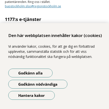
patientärenden. Ring oss i stället.
bupstockholm.slso@regionstockholm.se
1177:s e-tjänster
Med 1177:s e-tjänster kan du se personlig vårdinformation och kontakta
vården på ett säkert sätt.
Den här webbplatsen innehåller kakor (cookies)
Logga in på 1177
Vi använder kakor, cookies, för att ge dig en förbättrad
upplevelse, sammanställa statistik och för att viss
nödvändig funktionalitet ska fungera på webbplatsen.
Vi ingår i Stockholms läns sjukvårdsområde som erbjuder hälso- och
Godkänn alla
sjukvård i Region Stockholms regi.
Illustrationerna på webbplatsen är gjorda av Magnus Marklund. Foton
Godkänn nödvändiga
är tagna av Yanan Li, om inget annat anges.
Om webbplatsen
Hantera kakor
Öppna meny