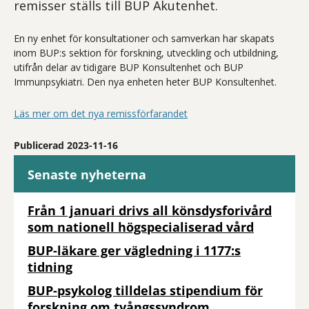
remisser ställs till BUP Akutenhet.
En ny enhet för konsultationer och samverkan har skapats
inom BUP:s sektion för forskning, utveckling och utbildning,
utifrån delar av tidigare BUP Konsultenhet och BUP
Immunpsykiatri. Den nya enheten heter BUP Konsultenhet.
Läs mer om det nya remissförfarandet
Publicerad 2023-11-16
Senaste nyheterna
Från 1 januari drivs all könsdysforivård
som nationell högspecialiserad vård
BUP-läkare ger vägledning i 1177:s
tidning
BUP-psykolog tilldelas stipendium för
forskning om tvångssyndrom