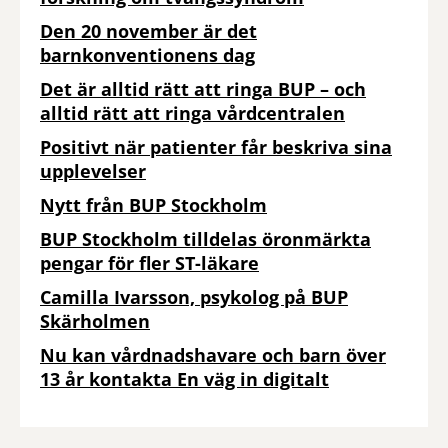
Den 20 november är det
barnkonventionens dag
Det är alltid rätt att ringa BUP – och
alltid rätt att ringa vårdcentralen
Positivt när patienter får beskriva sina
upplevelser
Nytt från BUP Stockholm
BUP Stockholm tilldelas öronmärkta
pengar för fler ST-läkare
Camilla Ivarsson, psykolog på BUP
Skärholmen
Nu kan vårdnadshavare och barn över
13 år kontakta En väg in digitalt