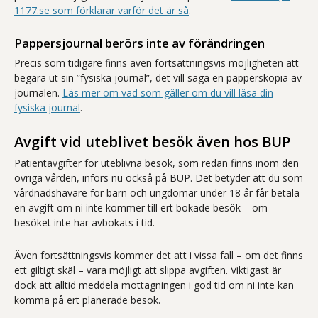
1177.se som förklarar varför det är så
.
Pappersjournal berörs inte av förändringen
Precis som tidigare finns även fortsättningsvis möjligheten att
begära ut sin ”fysiska journal”, det vill säga en papperskopia av
journalen.
Läs mer om vad som gäller om du vill läsa din
fysiska journal
.
Avgift vid uteblivet besök även hos BUP
Patientavgifter för uteblivna besök, som redan finns inom den
övriga vården, införs nu också på BUP. Det betyder att du som
vårdnadshavare för barn och ungdomar under 18 år får betala
en avgift om ni inte kommer till ert bokade besök – om
besöket inte har avbokats i tid.
Även fortsättningsvis kommer det att i vissa fall – om det finns
ett giltigt skäl – vara möjligt att slippa avgiften. Viktigast är
dock att alltid meddela mottagningen i god tid om ni inte kan
komma på ert planerade besök.