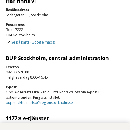
Här finns vi
Besöksadress
Sachsgatan 10, Stockholm
Postadress
Box 17222
104 62 Stockholm
Se på karta (Google maps)
BUP Stockholm, central administration
Telefon
08-123 520 00
Helgfri vardag 8.00–16.45
E-post
Obs! Av sekretesskäl kan du inte kontakta oss via e-post i
patientärenden. Ring oss i stället.
bupstockholm.slso@regionstockholm.se
1177:s e-tjänster
Med 1177:s e-tjänster kan du se personlig vårdinformation och kontakta