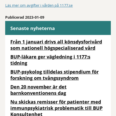
Läs mer om avgifter i vården på 1177.se
Publicerad 2023-01-09
Senaste nyheterna
Från 1 januari drivs all könsdysforivård
som nationell högspecialiserad vård
BUP-läkare ger vägledning i 1177:s
tidning
BUP-psykolog tilldelas stipendium för
forskning om tvångssyndrom
Den 20 november är det
barnkonventionens dag
Nu skickas remisser för patienter med
immunpsykiatrisk problematik till BUP
Konsultenhet