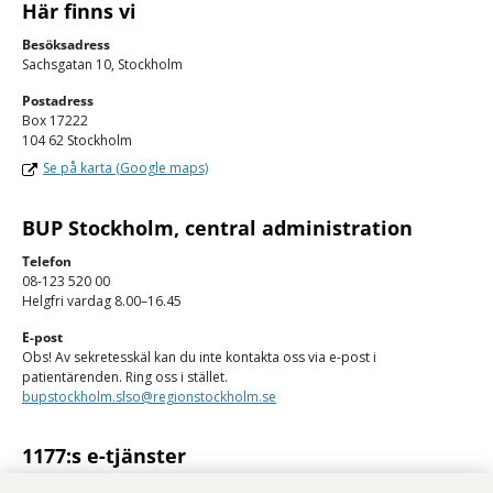
Här finns vi
Besöksadress
Sachsgatan 10, Stockholm
Postadress
Box 17222
104 62 Stockholm
Se på karta (Google maps)
BUP Stockholm, central administration
Telefon
08-123 520 00
Helgfri vardag 8.00–16.45
E-post
Obs! Av sekretesskäl kan du inte kontakta oss via e-post i
patientärenden. Ring oss i stället.
bupstockholm.slso@regionstockholm.se
1177:s e-tjänster
Med 1177:s e-tjänster kan du se personlig vårdinformation och kontakta