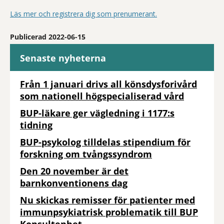
Läs mer och registrera dig som prenumerant.
Publicerad 2022-06-15
Senaste nyheterna
Från 1 januari drivs all könsdysforivård
som nationell högspecialiserad vård
BUP-läkare ger vägledning i 1177:s
tidning
BUP-psykolog tilldelas stipendium för
forskning om tvångssyndrom
Den 20 november är det
barnkonventionens dag
Nu skickas remisser för patienter med
immunpsykiatrisk problematik till BUP