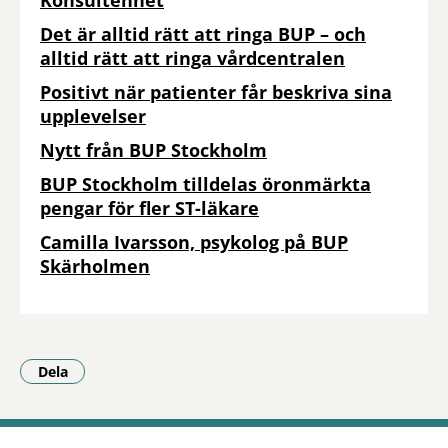
Konsultenhet
Det är alltid rätt att ringa BUP – och
alltid rätt att ringa vårdcentralen
Positivt när patienter får beskriva sina
upplevelser
Nytt från BUP Stockholm
BUP Stockholm tilldelas öronmärkta
pengar för fler ST-läkare
Camilla Ivarsson, psykolog på BUP
Skärholmen
Dela
- Klicka för att öppna delningsalternativ.