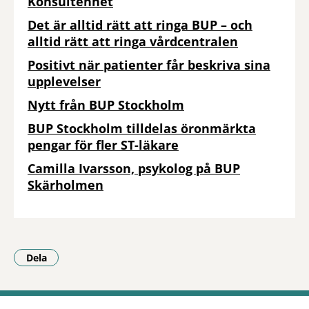
Konsultenhet
Det är alltid rätt att ringa BUP – och
alltid rätt att ringa vårdcentralen
Positivt när patienter får beskriva sina
upplevelser
Nytt från BUP Stockholm
BUP Stockholm tilldelas öronmärkta
pengar för fler ST-läkare
Camilla Ivarsson, psykolog på BUP
Skärholmen
Dela
- Klicka för att öppna delningsalternativ.