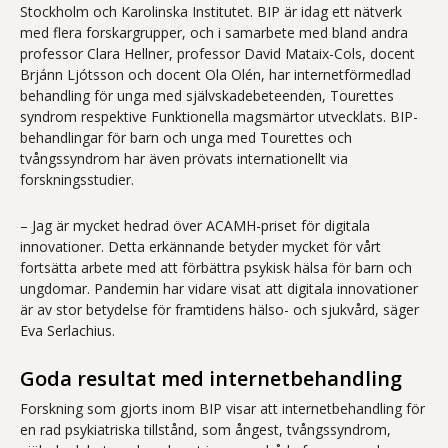
Stockholm och Karolinska Institutet. BIP är idag ett nätverk
med flera forskargrupper, och i samarbete med bland andra
professor Clara Hellner, professor David Mataix-Cols, docent
Brjánn Ljótsson och docent Ola Olén, har internetförmedlad
behandling för unga med självskadebeteenden, Tourettes
syndrom respektive Funktionella magsmärtor utvecklats. BIP-
behandlingar för barn och unga med Tourettes och
tvångssyndrom har även prövats internationellt via
forskningsstudier.
– Jag är mycket hedrad över ACAMH-priset för digitala
innovationer. Detta erkännande betyder mycket för vårt
fortsätta arbete med att förbättra psykisk hälsa för barn och
ungdomar. Pandemin har vidare visat att digitala innovationer
är av stor betydelse för framtidens hälso- och sjukvård, säger
Eva Serlachius.
Goda resultat med internetbehandling
Forskning som gjorts inom BIP visar att internetbehandling för
en rad psykiatriska tillstånd, som ångest, tvångssyndrom,