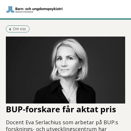
Föregående sida:
Om oss
BUP-forskare får aktat pris
Docent Eva Serlachius som arbetar på BUP:s
forsknings- och utvecklingscentrum har