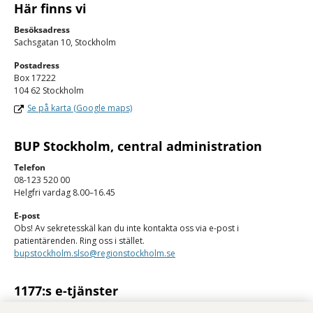
Här finns vi
Besöksadress
Sachsgatan 10, Stockholm
Postadress
Box 17222
104 62 Stockholm
Se på karta (Google maps)
BUP Stockholm, central administration
Telefon
08-123 520 00
Helgfri vardag 8.00–16.45
E-post
Obs! Av sekretesskäl kan du inte kontakta oss via e-post i
patientärenden. Ring oss i stället.
bupstockholm.slso@regionstockholm.se
1177:s e-tjänster
Med 1177:s e-tjänster kan du se personlig vårdinformation och kontakta