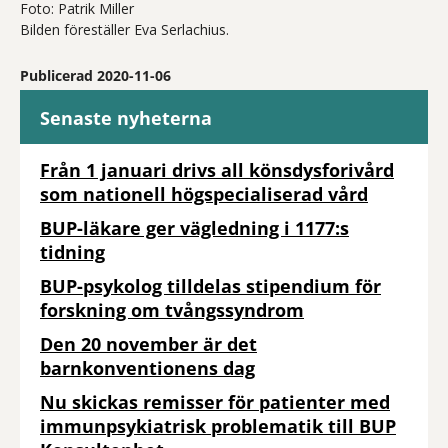
Foto: Patrik Miller
Bilden föreställer Eva Serlachius.
Publicerad 2020-11-06
Senaste nyheterna
Från 1 januari drivs all könsdysforivård
som nationell högspecialiserad vård
BUP-läkare ger vägledning i 1177:s
tidning
BUP-psykolog tilldelas stipendium för
forskning om tvångssyndrom
Den 20 november är det
barnkonventionens dag
Nu skickas remisser för patienter med
immunpsykiatrisk problematik till BUP