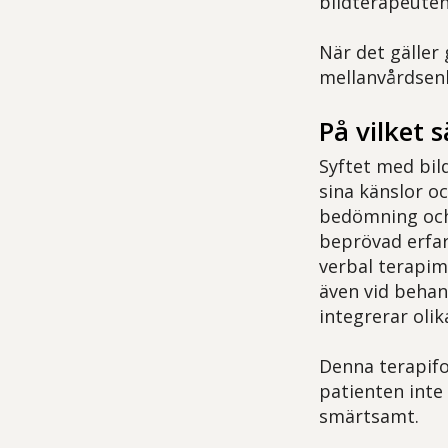
bildterapeuten
När det gäller
mellanvårdsenh
På vilket 
Syftet med bil
sina känslor oc
bedömning och 
beprövad erfar
verbal terapim
även vid behan
integrerar oli
Denna terapifor
patienten inte
smärtsamt.