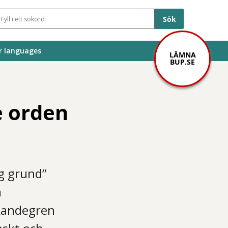
Sökfält
r languages
LÄMNA
BUP.SE
e orden
ig grund”
a
 Landegren