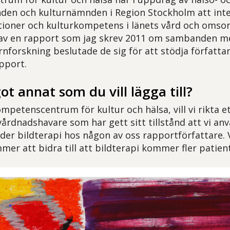
den och kulturnämnden i Region Stockholm att int
tioner och kulturkompetens i länets vård och omsorg
 av en rapport som jag skrev 2011 om sambanden me
rnforskning beslutade de sig för att stödja författa
pport.
ot annat som du vill lägga till?
mpetenscentrum för kultur och hälsa, vill vi rikta et
vårdnadshavare som har gett sitt tillstånd att vi an
der bildterapi hos någon av oss rapportförfattare. 
er att bidra till att bildterapi kommer fler patient