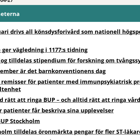
-04-27
heterna
uari drivs all könsdysforivård som nationell högsp
 ger vägledning i 1177:s tidning
og tilldelas stipendium för forskning om tvångs
vember är det barnkonventionens dag
 remisser för patienter med immunpsykiatrisk pro
ltenhet
id rätt att ringa BUP – och alltid rätt att ringa vå
r patienter får beskriva sina upplevelser
BUP Stockholm
olm tilldelas öronmärkta pengar för fler ST-läkar