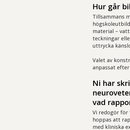
Hur går bil
Tillsammans me
högskoleutbild
material – vat
teckningar ell
uttrycka känsl
Valet av konst
anpassat efter
Ni har skr
neuroveten
vad rappo
Vi redogör för 
hoppas att rap
med kliniska e