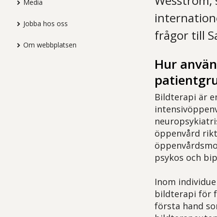
Wesström, 
Media
internatione
Jobba hos oss
frågor till S
Om webbplatsen
Hur använd
patientgr
Bildterapi är
intensivöppenv
neuropsykiatri
öppenvård rikta
öppenvårdsmot
psykos och bi
Inom individue
bildterapi för 
första hand so