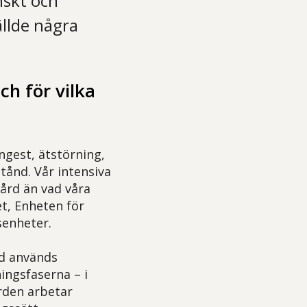
nskt och
ällde några
h för vilka
gest, ätstörning,
tånd. Vår intensiva
vård än vad våra
t, Enheten för
senheter.
rd används
ingsfaserna – i
rden arbetar