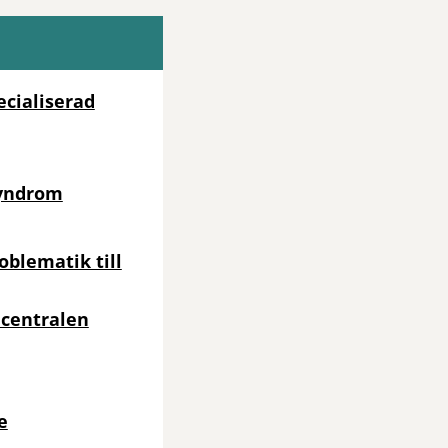
ecialiserad
syndrom
blematik till
rdcentralen
e