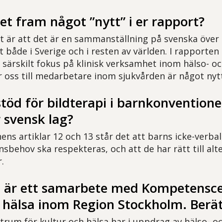
 fram något ”nytt” i er rapport?
t är att det är en sammanställning på svenska över 
 både i Sverige och i resten av världen. I rapporten
 särskilt fokus på klinisk verksamhet inom hälso- oc
ar oss till medarbetare inom sjukvården är något nyt
stöd för bildterapi i barnkonvention
 svensk lag?
nens artiklar 12 och 13 står det att barns icke-verba
behov ska respekteras, och att de har rätt till alt
.
 är ett samarbete med Kompetensc
 hälsa inom Region Stockholm. Berä
um för kultur och hälsa har i uppdrag av hälso- o