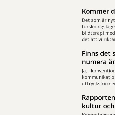
Kommer det
Det som är nyt
forskningsläget
bildterapi med
det att vi rikt
Finns det 
numera är
Ja, i konventio
kommunikations
uttrycksformer
Rapporten
kultur och
Kompetenscentr