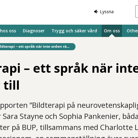
Lyssna
 hos oss
Diagnoser
Trygg och säker vård
Om oss
Othe
fintlig sida:
ldterapi – ett språk när inte orden rä...
rapi – ett språk när int
till
apporten ”Bildterapi på neurovetenskapl
 Sara Stayne och Sophia Pankenier, båd
uter på BUP, tillsammans med Charlotte