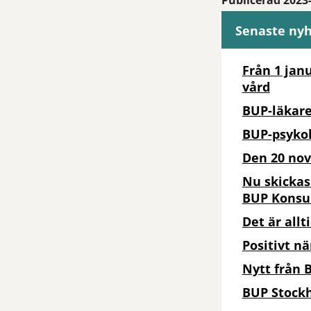
Publicerad 2023
Senaste ny
Från 1 jan
vård
BUP-läkare
BUP-psykol
Den 20 no
Nu skickas
BUP Konsu
Det är allt
Positivt nä
Nytt från 
BUP Stockh