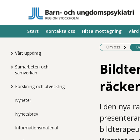
Start
Kontakta oss
Hitta mottagning
Vård
Be
Om oss
Bi
Vårt uppdrag
Bildte
Samarbeten och
samverkan
räcker 
Forskning och utveckling
Nyheter
I den nya r
Nyhetsbrev
presenterar
bildterape
Informationsmaterial