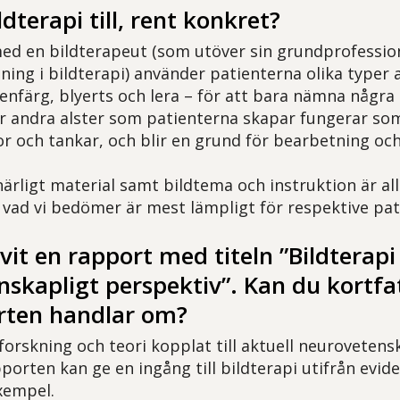
dterapi till, rent konkret?
d en bildterapeut (som utöver sin grundprofessio
ning i bildterapi) använder patienterna olika typer 
tenfärg, blyerts och lera – för att bara nämna några
er andra alster som patienterna skapar fungerar som
or och tankar, och blir en grund för bearbetning och
närligt material samt bildtema och instruktion är al
 vad vi bedömer är mest lämpligt för respektive pat
ivit en rapport med titeln ”Bildterapi
skapligt perspektiv”. Kan du kortfa
rten handlar om?
forskning och teori kopplat till aktuell neurovetensk
porten kan ge en ingång till bildterapi utifrån evi
xempel.