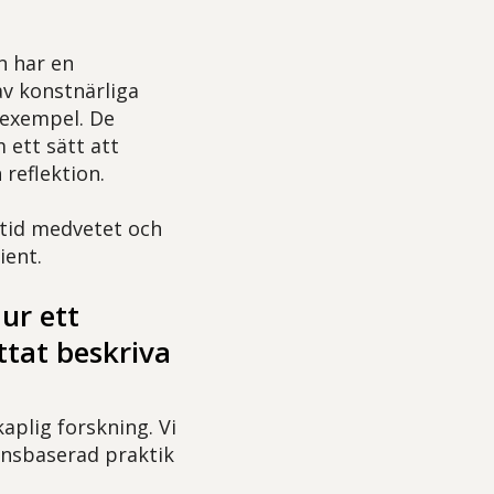
n har en
av konstnärliga
 exempel. De
 ett sätt att
 reflektion.
ltid medvetet och
ient.
 ur ett
ttat beskriva
aplig forskning. Vi
densbaserad praktik