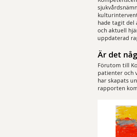
sjukvårdsnämn
kulturinterven
hade tagit del
och aktuell hjä
uppdaterad ra
Är det någ
Förutom till Ko
patienter och 
har skapats un
rapporten komm