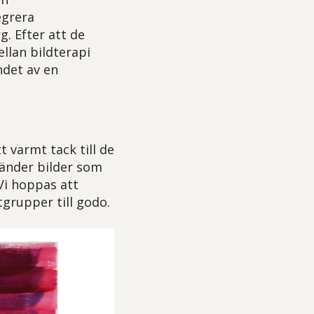
egrera
. Efter att de
llan bildterapi
ndet av en
t varmt tack till de
vänder bilder som
Vi hoppas att
grupper till godo.