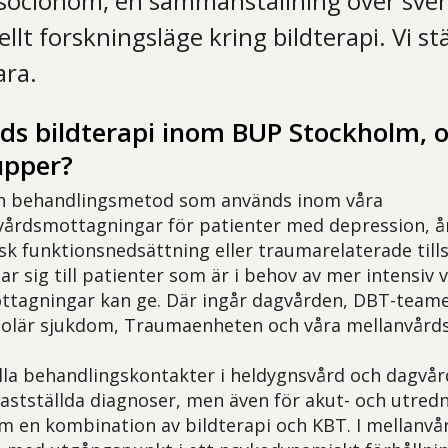
socionom, en sammanställning över sve
llt forskningsläge kring bildterapi. Vi st
ara.
s bildterapi inom BUP Stockholm, oc
upper?
 en behandlingsmetod som används inom våra
årdsmottagningar för patienter med depression, ån
sk funktionsnedsättning eller traumarelaterade tills
r sig till patienter som är i behov av mer intensiv 
tagningar kan ge. Där ingår dagvården, DBT-teame
polär sjukdom, Traumaenheten och våra mellanvård
lla behandlingskontakter i heldygnsvård och dagvå
fastställda diagnoser, men även för akut- och utredn
m en kombination av bildterapi och KBT. I mellanvå