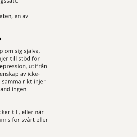
gssätt.
eten, en av
?
 om sig själva,
er till stöd för
epression, utifrån
enskap av icke-
t samma riktlinjer
handlingen
r till, eller när
nns för svårt eller