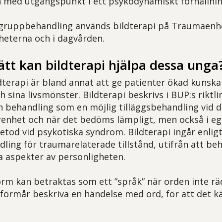
 med utgångspunkt i ett psykodynamiskt förhållnin
 gruppbehandling används bildterapi på Traumaenh
eterna och i dagvården.
sätt kan bildterapi hjälpa dessa unga
dterapi är bland annat att ge patienter ökad kunskap
h sina livsmönster. Bildterapi beskrivs i BUP:s riktlinj
behandling som en möjlig tilläggsbehandling vid d
enhet och när det bedöms lämpligt, men också i eg
etod vid psykotiska syndrom. Bildterapi ingår enlig
dling för traumarelaterade tillstånd, utifrån att be
ka aspekter av personligheten.
m kan betraktas som ett ”språk” när orden inte räcke
 förmår beskriva en händelse med ord, för att det kä