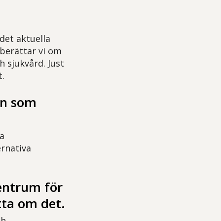
det aktuella
 berättar vi om
h sjukvård. Just
t.
en som
la
ernativa
entrum för
tta om det.
ch