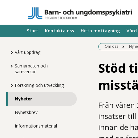
Start
Kontakta oss
Hitta mottagning
Vård
Om oss
Nyhe
Vårt uppdrag
Stöd t
Samarbeten och
samverkan
misstä
Forskning och utveckling
Nyheter
Från våren
Nyhetsbrev
insatser ti
innan de ha
Informationsmaterial