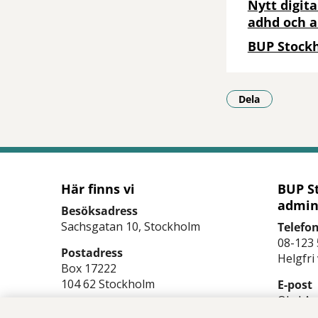
Nytt digita
adhd och 
BUP Stock
Dela
- Klicka för a
Här finns vi
BUP S
admin
Besöksadress
Sachsgatan 10, Stockholm
Telefo
08-123 
Postadress
Helgfri
Box 17222
104 62 Stockholm
E-post
Obs! Av
Se på karta (Google maps)
kontakt