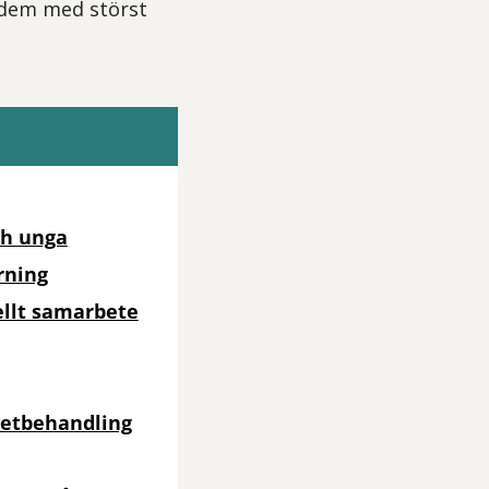
r dem med störst
ch unga
rning
ellt samarbete
netbehandling