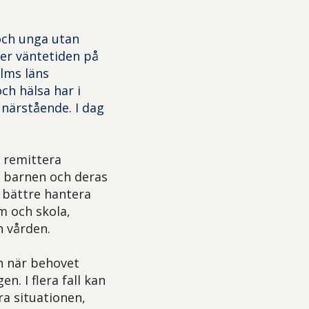
och unga utan
der väntetiden på
olms läns
ch hälsa har i
närstående. I dag
 remittera
år barnen och deras
t bättre hantera
m och skola,
 vården.
h när behovet
. I flera fall kan
ra situationen,