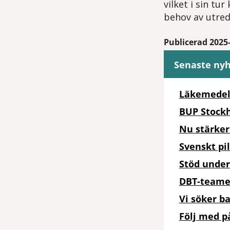
vilket i sin t
behov av utred
Publicerad 2025
Senaste ny
Läkemedel
BUP Stockh
Nu stärker
Svenskt pi
Stöd unde
DBT-teamet
Vi söker b
Följ med 