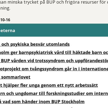
ur kan minska trycket på BUP och frigöra resurser fö
ning.
-10-16
heterna
 och psykiska besvär utomlands
olm ger barnpsykiatrisk vård till häktade barn o
 BUP vården vid trotssyndrom och uppförandestö
lotprojekt om tvångssyndrom går in i internation
r sommarlovet
 hjälper fler unga genom ett nytt arbetssätt
arn och ungdomar till forskningsstudier om inter
på vad som händer inom BUP Stockholm