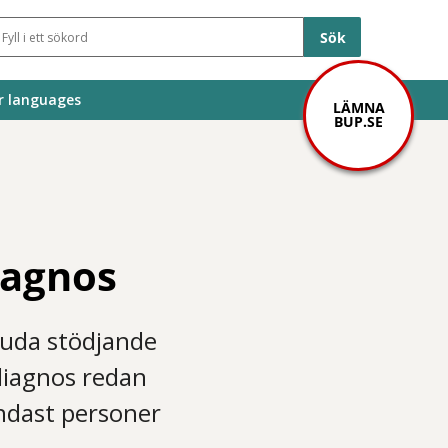
Sökfält
r languages
LÄMNA
BUP.SE
iagnos
juda stödjande
diagnos redan
endast personer