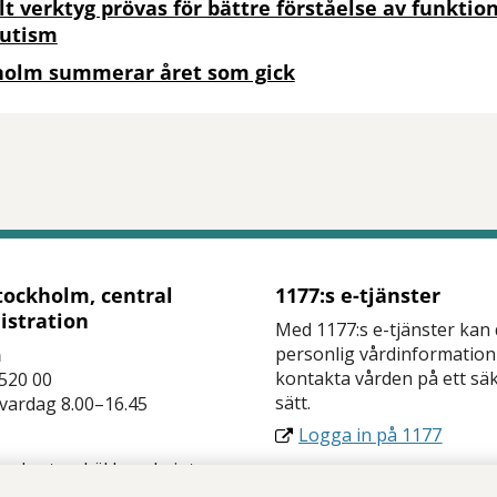
lt verktyg prövas för bättre förståelse av funkti
autism
holm summerar året som gick
tt öppna delningsalternativ.
tockholm, central
1177:s e-tjänster
istration
Med 1177:s e-tjänster kan
personlig vårdinformation
n
kontakta vården på ett sä
520 00
sätt.
 vardag 8.00–16.45
Logga in på 1177
 sekretesskäl kan du inte
a oss via e-post i