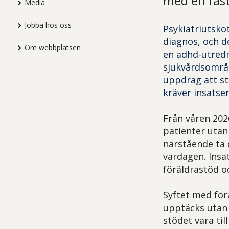
med en fast
Media
Jobba hos oss
Psykiatriutsko
diagnos, och de
Om webbplatsen
en adhd-utredn
sjukvårdsområd
uppdrag att st
kräver insatse
Från våren 20
patienter utan 
närstående ta 
vardagen. Insa
föräldrastöd o
Syftet med för
upptäcks utan 
stödet vara til