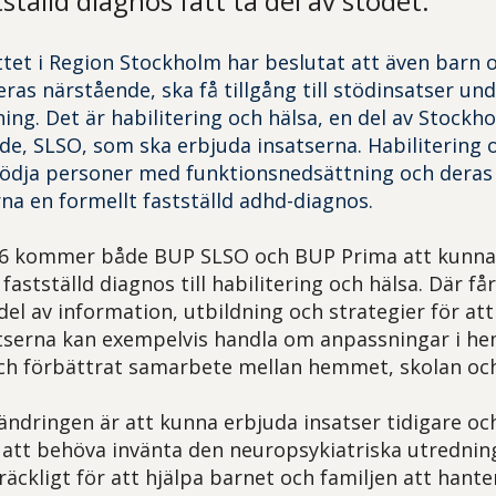
ställd diagnos fått ta del av stödet.
ttet i Region Stockholm har beslutat att även barn 
ras närstående, ska få tillgång till stödinsatser un
ing. Det är habilitering och hälsa, en del av Stockh
e, SLSO, som ska erbjuda insatserna. Habilitering o
ödja personer med funktionsnedsättning och deras 
rna en formellt fastställd adhd-diagnos.
26 kommer både BUP SLSO och BUP Prima att kunna
fastställd diagnos till habilitering och hälsa. Där f
del av information, utbildning och strategier för at
tserna kan exempelvis handla om anpassningar i he
ch förbättrat samarbete mellan hemmet, skolan och
ändringen är att kunna erbjuda insatser tidigare oc
att behöva invänta den neuropsykiatriska utredningen
lräckligt för att hjälpa barnet och familjen att hante