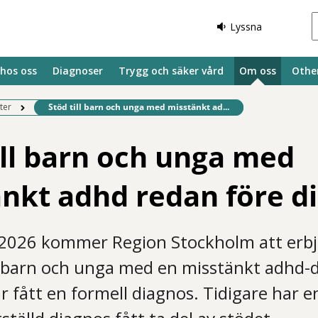
Lyssna
 hos oss
Diagnoser
Trygg och säker vård
Om oss
Othe
Befintlig sida:
ter
Stöd till barn och unga med misstänkt ad...
ill barn och unga med
nkt adhd redan före d
 2026 kommer Region Stockholm att erb
ll barn och unga med en misstänkt adhd-
r fått en formell diagnos. Tidigare har 